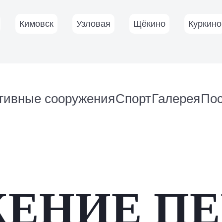
Кимовск
Узловая
Щёкино
Куркино
тивные сооружения
Спорт
Галерея
По
ЕНИЕ П