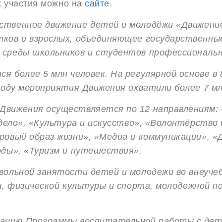
х участия можно на
сайте
.
рственное движение детей
и молодёжи «Движение
тков и взрослых, объединяющее государственн
среды школьников и студентов профессиональн
я более 5 млн человек.
На регулярной основе в
году мероприятия Движения охватили более 7 мл
вижения осуществляется по 12 направлениям: «
 дело», «Культура и искусство», «Волонтёрство
ровый образ жизни», «Медиа и коммуникации», 
оды», «Туризм и путешествия».
овольной занятости детей
и молодежи во внеуче
ы, физической культуры и спорта, молодежной п
зацию Программы воспитательной работы с дет