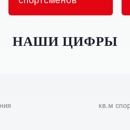
спортсменов
НАШИ ЦИФРЫ
ания
кв.м спо