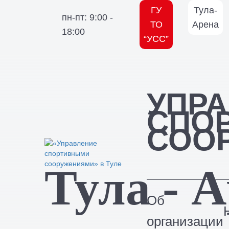
ГУ
Тула-
пн-пт: 9:00 -
ТО
Арена
18:00
“УСС”
УПР
СПО
СОО
Тула - 
Об
организации