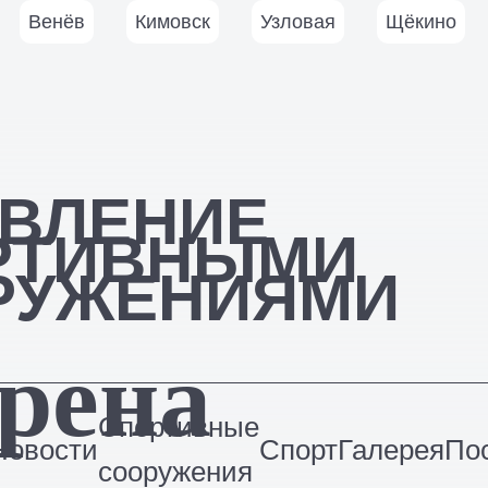
Венёв
Кимовск
Узловая
Щёкино
АВЛЕНИЕ
РТИВНЫМИ
РУЖЕНИЯМИ
Арена
Спортивные
Новости
Спорт
Галерея
По
сооружения