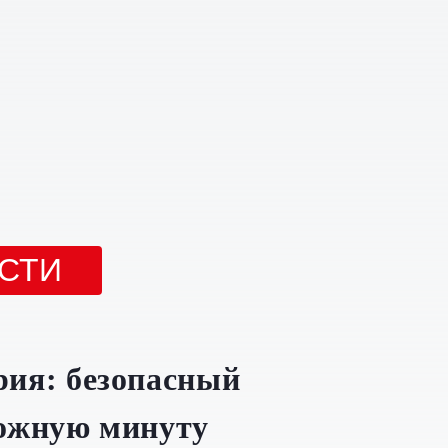
СТИ
рия: безопасный
ложную минуту